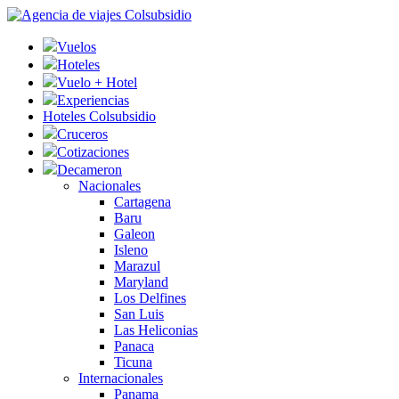
Vuelos
Hoteles
Vuelo + Hotel
Experiencias
Hoteles Colsubsidio
Cruceros
Cotizaciones
Decameron
Nacionales
Cartagena
Baru
Galeon
Isleno
Marazul
Maryland
Los Delfines
San Luis
Las Heliconias
Panaca
Ticuna
Internacionales
Panama