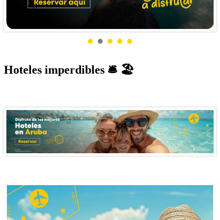
Hoteles imperdibles
🛎️ 🏖️