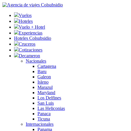
Vuelos
Hoteles
Vuelo + Hotel
Experiencias
Hoteles Colsubsidio
Cruceros
Cotizaciones
Decameron
Nacionales
Cartagena
Baru
Galeon
Isleno
Marazul
Maryland
Los Delfines
San Luis
Las Heliconias
Panaca
Ticuna
Internacionales
Panama